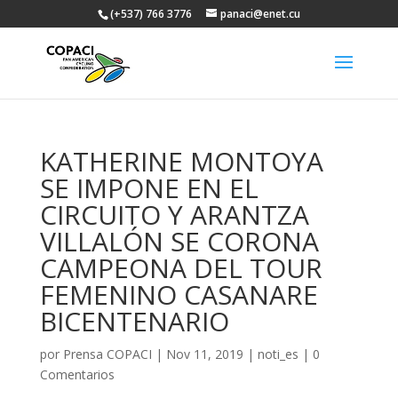
(+537) 766 3776
panaci@enet.cu
KATHERINE MONTOYA
SE IMPONE EN EL
CIRCUITO Y ARANTZA
VILLALÓN SE CORONA
CAMPEONA DEL TOUR
FEMENINO CASANARE
BICENTENARIO
por
Prensa COPACI
|
Nov 11, 2019
|
noti_es
|
0
Comentarios