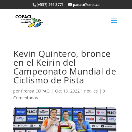
(+537) 766 3776
panaci@enet.cu
Kevin Quintero, bronce
en el Keirin del
Campeonato Mundial de
Ciclismo de Pista
por
Prensa COPACI
|
Oct 13, 2022
|
noti_es
|
0
Comentarios