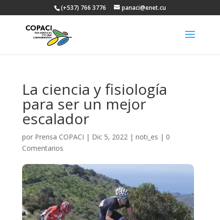
(+537) 766 3776
panaci@enet.cu
La ciencia y fisiología
para ser un mejor
escalador
por
Prensa COPACI
|
Dic 5, 2022
|
noti_es
|
0
Comentarios