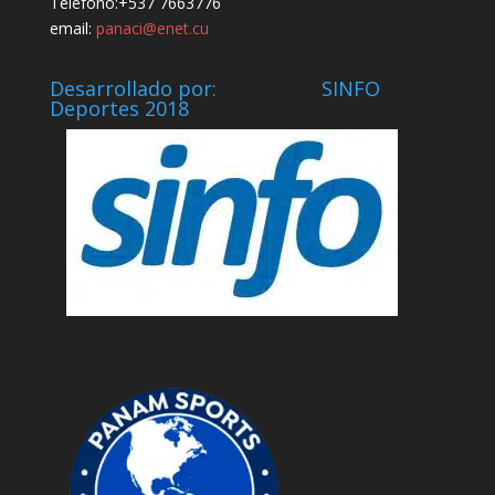
Telefóno:+537 7663776
email:
panaci@enet.cu
Desarrollado por: SINFO
Deportes 2018