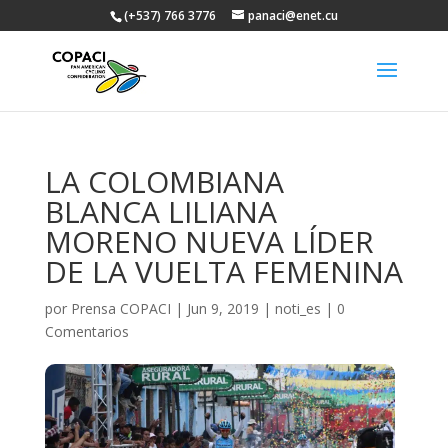
(+537) 766 3776
panaci@enet.cu
LA COLOMBIANA
BLANCA LILIANA
MORENO NUEVA LÍDER
DE LA VUELTA FEMENINA
por
Prensa COPACI
|
Jun 9, 2019
|
noti_es
|
0
Comentarios