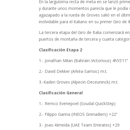
En la larguísima recta de meta en se lanzó prim
y durante unos momentos parecía que le podía s
agazapado a la rueda de Groves salió en el úl
inolvidable para el italiano en su primer Giro de It
La tercera etapa del Giro de Italia comenzará en
puertos de montaña de tercera y cuarta categor
Clasificación Etapa 2
1.- Jonathan Milan (Bahrain-Victorious) 4h55’11’’
2.- David Dekker (Arkéa-Samsic) m.t.
3.-Kaden Groves (Alpecin-Deceuninck) m.t.
Clasificación General
1.- Remco Evenepoel (Soudal-QuickStep)
2.- Filippo Ganna (INEOS Grenadiers) +22’’
3.- Joao Almeida (UAE Team Emirates) +29