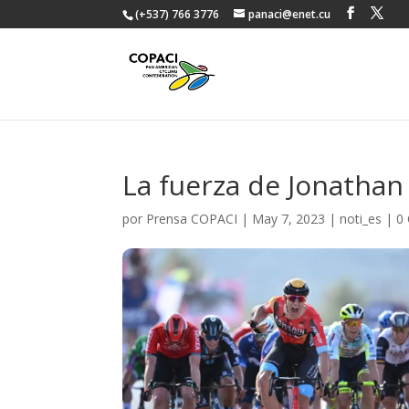
(+537) 766 3776
panaci@enet.cu
La fuerza de Jonathan 
por
Prensa COPACI
|
May 7, 2023
|
noti_es
|
0