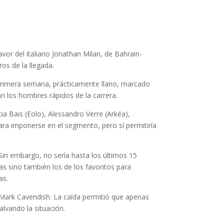
favor del italiano Jonathan Milan, de Bahrain-
os de la llegada.
de primera semana, prácticamente llano, marcado
án los hombres rápidos de la carrera.
a Bais (Eolo), Alessandro Verre (Arkéa),
ara imponerse en el segmento, pero sí permitiría
 Sin embargo, no sería hasta los últimos 15
as sino también los de los favoritos para
as.
o Mark Cavendish. La caída permitió que apenas
alvando la situación.