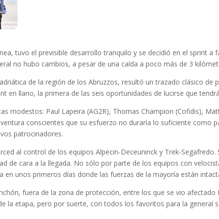
nea, tuvo el previsible desarrollo tranquilo y se decidió en el sprint a 
eneral no hubo cambios, a pesar de una caída a poco más de 3 kilómetr
a adriática de la región de los Abruzzos, resultó un trazado clásico 
nt en llano, la primera de las seis oportunidades de lucirse que tendr
istas modestos: Paul Lapeira (AG2R), Thomas Champion (Cofidis), Matti
aventura conscientes que su esfuerzo no duraría lo suficiente como p
ivos patrocinadores.
merced al control de los equipos Alpecin-Deceuninck y Trek-Segafredo.
ad de cara a la llegada. No sólo por parte de los equipos con velocist
ma en unos primeros días donde las fuerzas de la mayoría están intact
nchón, fuera de la zona de protección, entre los que se vio afectad
 de la etapa, pero por suerte, con todos los favoritos para la general s