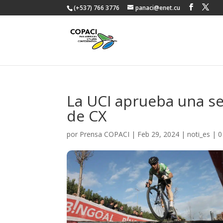
(+537) 766 3776
panaci@enet.cu
La UCI aprueba una s
de CX
por
Prensa COPACI
|
Feb 29, 2024
|
noti_es
|
0