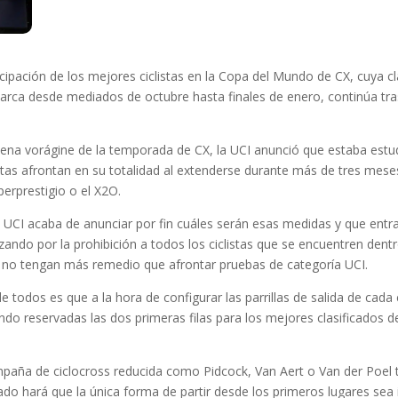
rticipación de los mejores ciclistas en la Copa del Mundo de CX, cuya 
arca desde mediados de octubre hasta finales de enero, continúa tras 
a vorágine de la temporada de CX, la UCI anunció que estaba estud
s afrontan en su totalidad al extenderse durante más de tres meses.
erprestigio o el X2O.
 UCI acaba de anunciar por fin cuáles serán esas medidas y que entra
do por la prohibición a todos los ciclistas que se encuentren dentro 
e no tengan más remedio que afrontar pruebas de categoría UCI.
 todos es que a la hora de configurar las parrillas de salida de cada
do reservadas las dos primeras filas para los mejores clasificados 
ampaña de ciclocross reducida como Pidcock, Van Aert o Van der Poel
 lado hará que la única forma de partir desde los primeros lugares sea