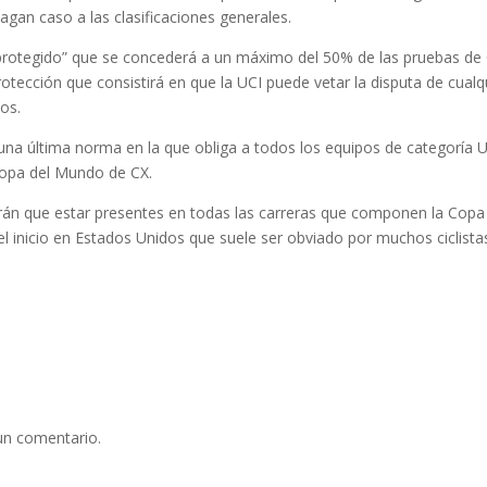
gan caso a las clasificaciones generales.
o protegido” que se concederá a un máximo del 50% de las pruebas de
otección que consistirá en que la UCI puede vetar la disputa de cualqu
os.
a última norma en la que obliga a todos los equipos de categoría UCI
Copa del Mundo de CX.
drán que estar presentes en todas las carreras que componen la Cop
l inicio en Estados Unidos que suele ser obviado por muchos ciclista
un comentario.