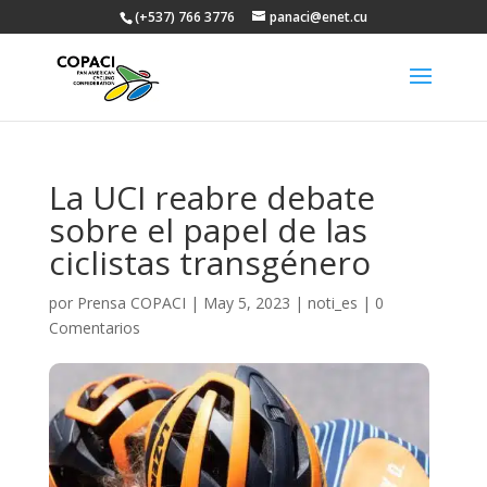
(+537) 766 3776
panaci@enet.cu
La UCI reabre debate
sobre el papel de las
ciclistas transgénero
por
Prensa COPACI
|
May 5, 2023
|
noti_es
|
0
Comentarios