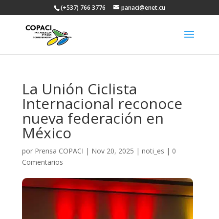
(+537) 766 3776
panaci@enet.cu
La Unión Ciclista
Internacional reconoce
nueva federación en
México
por
Prensa COPACI
|
Nov 20, 2025
|
noti_es
|
0
Comentarios