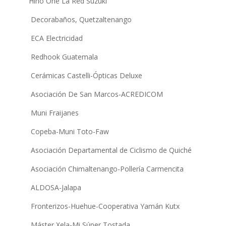
Hino One La Red Suzuki
Decorabaños, Quetzaltenango
ECA Electricidad
Redhook Guatemala
Cerámicas Castelli-Ópticas Deluxe
Asociación De San Marcos-ACREDICOM
Muni Fraijanes
Copeba-Muni Toto-Faw
Asociación Departamental de Ciclismo de Quiché
Asociación Chimaltenango-Pollería Carmencita
ALDOSA-Jalapa
Fronterizos-Huehue-Cooperativa Yamán Kutx
Máster Xela-Mi Súper Tostada