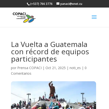
(+537) 766 3776
panaci@enet.cu
La Vuelta a Guatemala
con récord de equipos
participantes
por
Prensa COPACI
|
Oct 21, 2025
|
noti_es
|
0
Comentarios