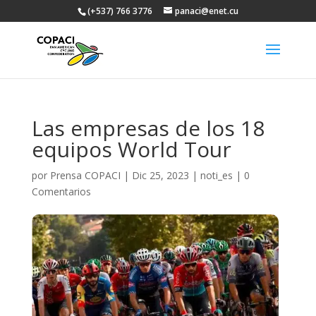
(+537) 766 3776
panaci@enet.cu
Las empresas de los 18
equipos World Tour
por
Prensa COPACI
|
Dic 25, 2023
|
noti_es
|
0
Comentarios