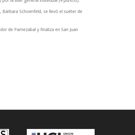
r la líder general individual (4 puntos).
 Bárbara Schoenfeld, se llevó el suéter de
ador de Pamezabal y finaliza en San Juan