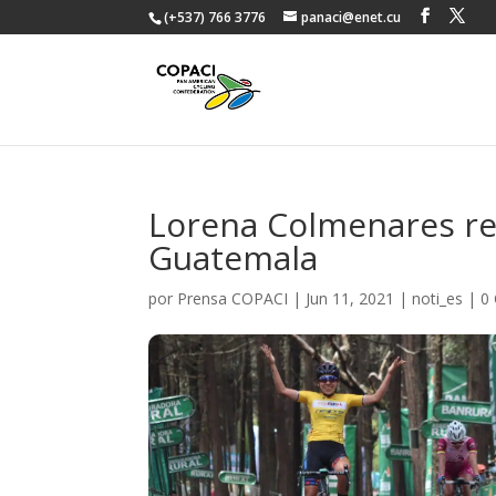
(+537) 766 3776
panaci@enet.cu
Lorena Colmenares rein
Guatemala
por
Prensa COPACI
|
Jun 11, 2021
|
noti_es
|
0