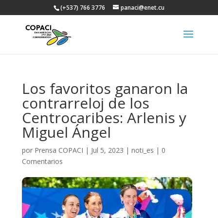
(+537) 766 3776
panaci@enet.cu
Los favoritos ganaron la
contrarreloj de los
Centrocaribes: Arlenis y
Miguel Ángel
por
Prensa COPACI
|
Jul 5, 2023
|
noti_es
|
0
Comentarios