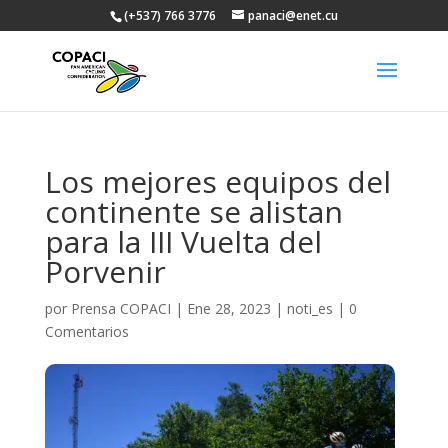
(+537) 766 3776
panaci@enet.cu
Los mejores equipos del
continente se alistan
para la III Vuelta del
Porvenir
por
Prensa COPACI
|
Ene 28, 2023
|
noti_es
|
0
Comentarios