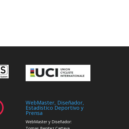
WebMaster, Diseñador,
Estadistico Deportivo y
Prensa
WebMaster y Diseñador:
Tomas Benitez Cartaya