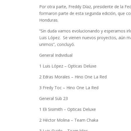
Por otra parte, Freddy Díaz, presidente de la F
formaron parte de esta segunda edición, que con
Honduras.
“Sin duda vamos evolucionando y esperamos irlo
Luis López. Se vienen nuevos proyectos, aún m
unirnos”, concluyó.
General Individual
1 Luis López – Opticas Deluxe
2 Edras Morales – Hino One La Red
3 Fredy Toc – Hino One La Red
General Sub 23
1 Eli Sisimith – Opticas Deluxe
2 Héctor Molina – Team Chaka
3 Luis Guido – Team kilos