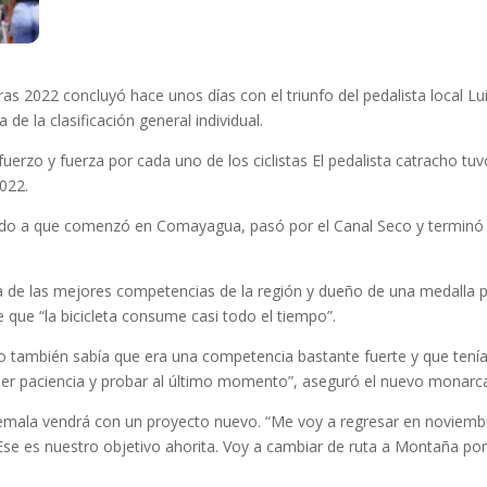
ras 2022 concluyó hace unos días con el triunfo del pedalista local L
de la clasificación general individual.
rzo y fuerza por cada uno de los ciclistas El pedalista catracho tuv
022.
bido a que comenzó en Comayagua, pasó por el Canal Seco y terminó e
de las mejores competencias de la región y dueño de una medalla p
 que “la bicicleta consume casi todo el tiempo”.
ero también sabía que era una competencia bastante fuerte y que tenía
ener paciencia y probar al último momento”, aseguró el nuevo monarc
ala vendrá con un proyecto nuevo. “Me voy a regresar en noviembre 
se es nuestro objetivo ahorita. Voy a cambiar de ruta a Montaña po