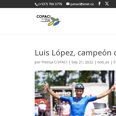
(+537) 766 3776
panaci@enet.cu
Luis López, campeón 
por
Prensa COPACI
|
Sep 21, 2022
|
noti_es
|
0