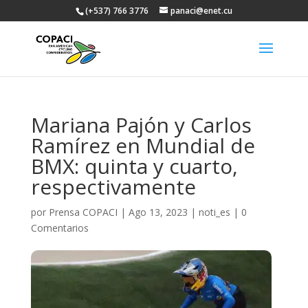
(+537) 766 3776
panaci@enet.cu
Mariana Pajón y Carlos
Ramírez en Mundial de
BMX: quinta y cuarto,
respectivamente
por
Prensa COPACI
|
Ago 13, 2023
|
noti_es
|
0
Comentarios