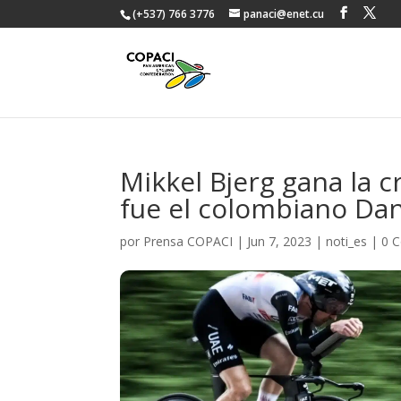
(+537) 766 3776
panaci@enet.cu
Mikkel Bjerg gana la 
fue el colombiano Dan
por
Prensa COPACI
|
Jun 7, 2023
|
noti_es
|
0 