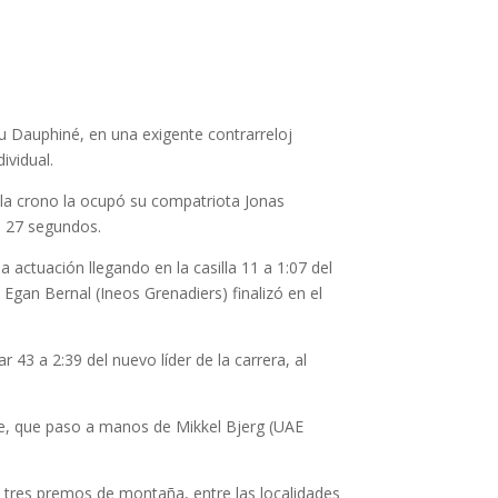
u Dauphiné, en una exigente contrarreloj
ividual.
 la crono la ocupó su compatriota Jonas
a 27 segundos.
actuación llegando en la casilla 11 a 1:07 del
gan Bernal (Ineos Grenadiers) finalizó en el
 43 a 2:39 del nuevo líder de la carrera, al
une, que paso a manos de Mikkel Bjerg (UAE
e tres premos de montaña, entre las localidades