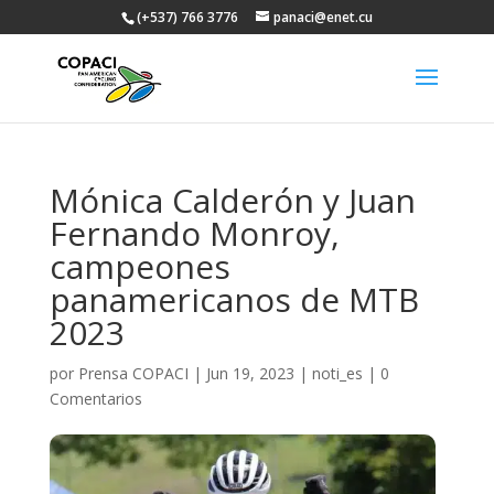
(+537) 766 3776
panaci@enet.cu
Mónica Calderón y Juan
Fernando Monroy,
campeones
panamericanos de MTB
2023
por
Prensa COPACI
|
Jun 19, 2023
|
noti_es
|
0
Comentarios