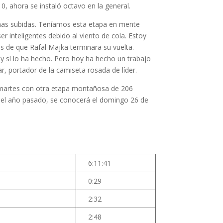
10, ahora se instaló octavo en la general.
enas subidas. Teníamos esta etapa en mente
 inteligentes debido al viento de cola. Estoy
és de que Rafal Majka terminara su vuelta.
y sí lo ha hecho. Pero hoy ha hecho un trabajo
 portador de la camiseta rosada de líder.
el martes con otra etapa montañosa de 206
 del año pasado, se conocerá el domingo 26 de
6:11:41
0:29
2:32
2:48