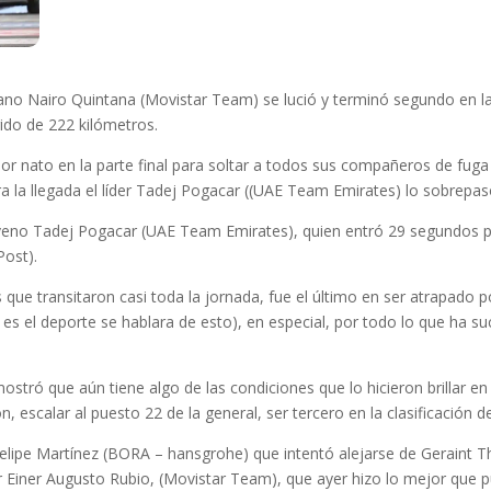
no Nairo Quintana (Movistar Team) se lució y terminó segundo en la et
ido de 222 kilómetros.
dor nato en la parte final para soltar a todos sus compañeros de fuga
 la llegada el líder Tadej Pogacar ((UAE Team Emirates) lo sobrepas
loveno Tadej Pogacar (UAE Team Emirates), quien entró 29 segundos p
Post).
que transitaron casi toda la jornada, fue el último en ser atrapado po
 es el deporte se hablara de esto), en especial, por todo lo que ha s
tró que aún tiene algo de las condiciones que lo hicieron brillar en 
ón, escalar al puesto 22 de la general, ser tercero en la clasificació
 Felipe Martínez (BORA – hansgrohe) que intentó alejarse de Geraint 
or Einer Augusto Rubio, (Movistar Team), que ayer hizo lo mejor que 