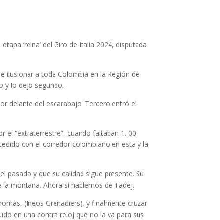
apa ‘reina’ del Giro de Italia 2024, disputada
 e ilusionar a toda Colombia en la Región de
ó y lo dejó segundo.
or delante del escarabajo. Tercero entró el
r el “extraterrestre”, cuando faltaban 1. 00
ucedido con el corredor colombiano en esta y la
el pasado y que su calidad sigue presente. Su
n de la montaña. Ahora si hablemos de Tadej.
Thomas, (Ineos Grenadiers), y finalmente cruzar
pudo en una contra reloj que no la va para sus