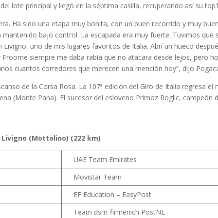
el lote principal y llegó en la séptima casilla, recuperando así su top
rera. Ha sido una etapa muy bonita, con un buen recorrido y muy bu
mantenido bajo control. La escapada era muy fuerte. Tuvimos que ser
 Livigno, uno de mis lugares favoritos de Italia. Abrí un hueco despu
y Froome siempre me daba rabia que no atacara desde lejos, pero ho
nos cuantos corredores que merecen una mención hoy”, dijo Pogacar,
canso de la Corsa Rosa. La 107ª edición del Giro de Italia regresa 
ardena (Monte Pana). El sucesor del esloveno Primoz Roglic, campeón
Livigno (Mottolino) (222 km)
UAE Team Emirates
Movistar Team
EF Education – EasyPost
Team dsm-firmenich PostNL