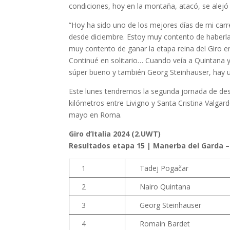
condiciones, hoy en la montaña, atacó, se alejó d
“Hoy ha sido uno de los mejores días de mi car
desde diciembre. Estoy muy contento de haberla 
muy contento de ganar la etapa reina del Giro en
Continué en solitario… Cuando veía a Quintana 
súper bueno y también Georg Steinhauser, hay u
Este lunes tendremos la segunda jornada de des
kilómetros entre Livigno y Santa Cristina Valg
mayo en Roma.
Giro d’Italia 2024 (2.UWT)
Resultados etapa 15 | Manerba del Garda – 
1
Tadej Pogačar
2
Nairo Quintana
3
Georg Steinhauser
4
Romain Bardet