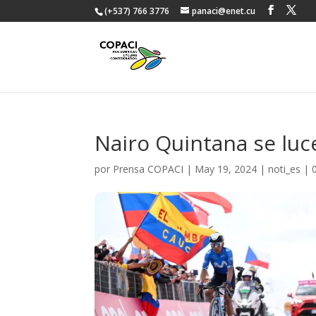
(+537) 766 3776
panaci@enet.cu
Nairo Quintana se luce
por
Prensa COPACI
|
May 19, 2024
|
noti_es
|