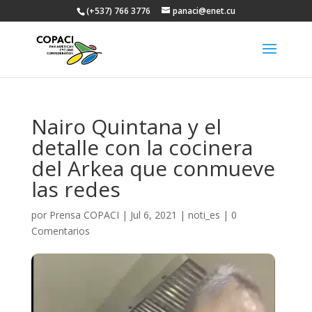
(+537) 766 3776
panaci@enet.cu
Nairo Quintana y el
detalle con la cocinera
del Arkea que conmueve
las redes
por
Prensa COPACI
|
Jul 6, 2021
|
noti_es
|
0
Comentarios