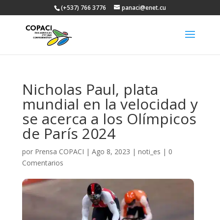
(+537) 766 3776
panaci@enet.cu
Nicholas Paul, plata
mundial en la velocidad y
se acerca a los Olímpicos
de París 2024
por
Prensa COPACI
|
Ago 8, 2023
|
noti_es
|
0
Comentarios