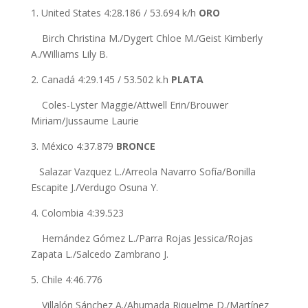
1. United States 4:28.186 / 53.694 k/h
ORO
Birch Christina M./Dygert Chloe M./Geist Kimberly
A./Williams Lily B.
2. Canadá 4:29.145 / 53.502 k.h
PLATA
Coles-Lyster Maggie/Attwell Erin/Brouwer
Miriam/Jussaume Laurie
3. México 4:37.879
BRONCE
Salazar Vazquez L./Arreola Navarro Sofía/Bonilla
Escapite J./Verdugo Osuna Y.
4. Colombia 4:39.523
Hernández Gómez L./Parra Rojas Jessica/Rojas
Zapata L./Salcedo Zambrano J.
5. Chile 4:46.776
Villalón Sánchez A./Ahumada Riquelme D./Martínez