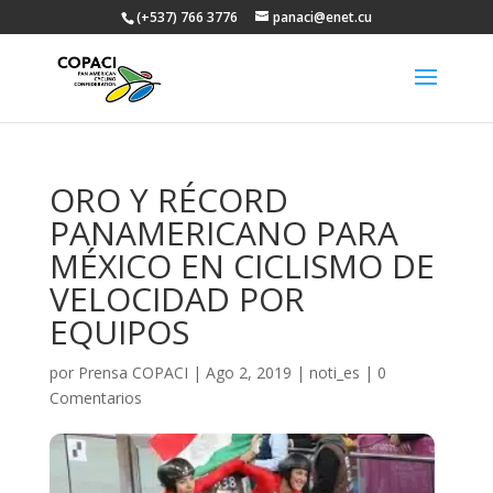
(+537) 766 3776
panaci@enet.cu
ORO Y RÉCORD
PANAMERICANO PARA
MÉXICO EN CICLISMO DE
VELOCIDAD POR
EQUIPOS
por
Prensa COPACI
|
Ago 2, 2019
|
noti_es
|
0
Comentarios