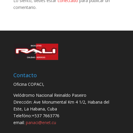
Lo siento, debes estar
conectado
para publicar un
comentario.
Contacto
Oficina COPACI,
Velódromo Nacional Reinaldo Paseiro
Dirección: Ave Monumental Km 4 1/2, Habana del
Este, La Habana, Cuba
Telefóno:+537 7663776
email:
panaci@enet.cu