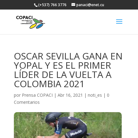
(+537) 766 3776
panaci@enet.cu
OSCAR SEVILLA GANA EN
YOPAL Y ES EL PRIMER
LÍDER DE LA VUELTA A
COLOMBIA 2021
por
Prensa COPACI
|
Abr 16, 2021
|
noti_es
|
0
Comentarios