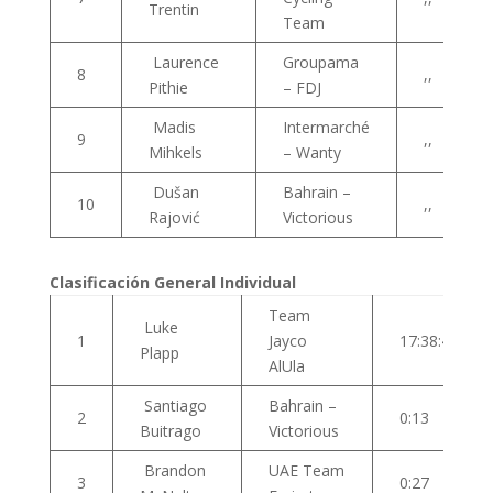
Trentin
Team
Laurence
Groupama
8
,,
Pithie
– FDJ
Madis
Intermarché
9
,,
Mihkels
– Wanty
Dušan
Bahrain –
10
,,
Rajović
Victorious
Clasificación General Individual
Team
Luke
1
Jayco
17:38:48
Plapp
AlUla
Santiago
Bahrain –
2
0:13
Buitrago
Victorious
Brandon
UAE Team
3
0:27