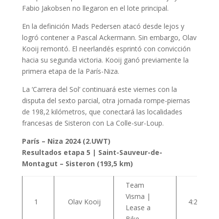
Fabio Jakobsen no llegaron en el lote principal.
En la definición Mads Pedersen atacó desde lejos y
logró contener a Pascal Ackermann. Sin embargo, Olav
Kooij remontó. El neerlandés esprintó con convicción
hacia su segunda victoria. Kooij ganó previamente la
primera etapa de la París-Niza.
La ‘Carrera del Sol’ continuará este viernes con la
disputa del sexto parcial, otra jornada rompe-piernas
de 198,2 kilómetros, que conectará las localidades
francesas de Sisteron con La Colle-sur-Loup.
París – Niza 2024 (2.UWT)
Resultados etapa 5 | Saint-Sauveur-de-
Montagut – Sisteron (193,5 km)
Team
Visma |
1
Olav Kooij
4:23:44
Lease a
Bike