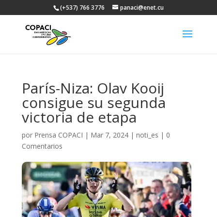
(+537) 766 3776
panaci@enet.cu
París-Niza: Olav Kooij
consigue su segunda
victoria de etapa
por
Prensa COPACI
|
Mar 7, 2024
|
noti_es
|
0
Comentarios