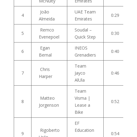
McNulty
Emirates
João
UAE Team
4
0:29
Almeida
Emirates
Remco
Soudal –
5
0:30
Evenepoel
Quick Step
Egan
INEOS
6
0:40
Bernal
Grenadiers
Team
Chris
7
Jayco
0:46
Harper
AlUla
Team
Matteo
Visma |
8
0:52
Jorgenson
Lease a
Bike
EF
Rigoberto
Education
9
0:54