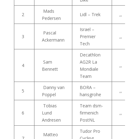
Mads
2
Lidl – Trek
,,
Pedersen
Israel –
Pascal
3
Premier
,,
Ackermann
Tech
Decathlon
Sam
AG2R La
4
,,
Bennett
Mondiale
Team
Danny van
BORA –
5
,,
Poppel
hansgrohe
Tobias
Team dsm-
6
Lund
firmenich
,,
Andresen
PostNL
Tudor Pro
Matteo
7
Cycling
,,