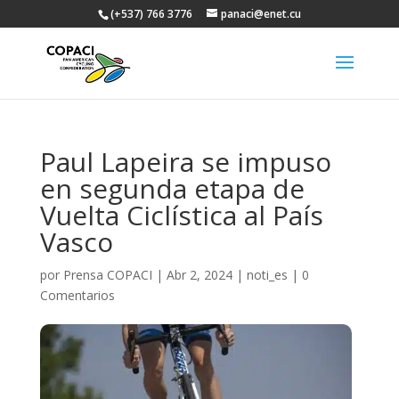
(+537) 766 3776
panaci@enet.cu
Paul Lapeira se impuso
en segunda etapa de
Vuelta Ciclística al País
Vasco
por
Prensa COPACI
|
Abr 2, 2024
|
noti_es
|
0
Comentarios