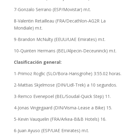
7-Gonzalo Serrano (ESP/Movistar) m.t.
8-Valentin Retailleau (FRA/Decathlon-AG2R La
Mondiale) m.t.
9-Brandon McNulty (EEUU/UAE Emirates) m.t.
10-Quinten Hermans (BEL/Alpecin-Deceuninck) m.t.
Clasificación general:
1-Primoz Roglic (SLO/Bora-Hansgrohe) 3:55.02 horas.
2-Mattias Skjelmose (DIN/Lidl-Trek) a 10 segundos.
3-Remco Evenepoel (BEL/Soudal-Quick Step) 11.
4-Jonas Vingegaard (DIN/Visma-Lease a Bike) 15.
5-Kevin Vauquelin (FRA/Arkea-B&B Hotels) 16.
6-Juan Ayuso (ESP/UAE Emirates) m.t.