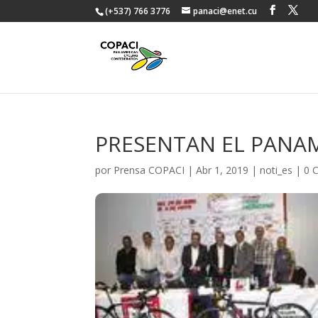
(+537) 766 3776
panaci@enet.cu
PRESENTAN EL PANAM
por
Prensa COPACI
|
Abr 1, 2019
|
noti_es
|
0 