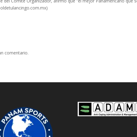
ente del Comité Organizador, afirmó que “el mejor Panamericano que s
lsoldetulancingo.com.mx)
un comentario.