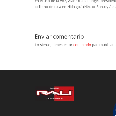
En el uso de la voz, Alan Ulises Rangel, presid
ciclismo de ruta en Hidalgo.” (Héctor Santoy / e
Enviar comentario
Lo siento, debes estar
conectado
para publicar 