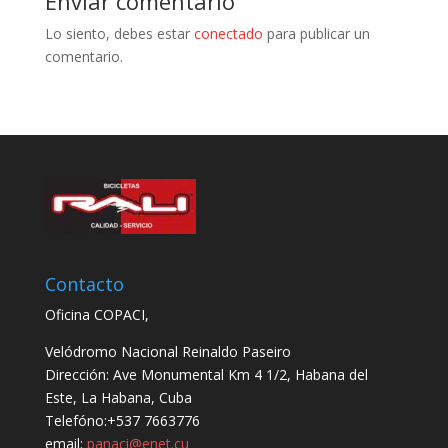
Enviar comentario
Lo siento, debes estar
conectado
para publicar un
comentario.
Contacto
Oficina COPACI,
Velódromo Nacional Reinaldo Paseiro
Dirección: Ave Monumental Km 4 1/2, Habana del
Este, La Habana, Cuba
Telefóno:+537 7663776
email:
panaci@enet.cu