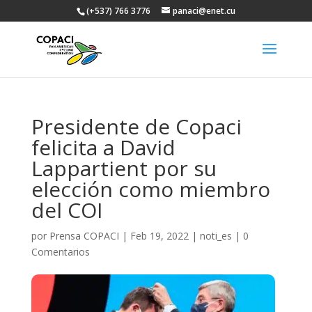
(+537) 766 3776
panaci@enet.cu
Presidente de Copaci
felicita a David
Lappartient por su
elección como miembro
del COI
por
Prensa COPACI
|
Feb 19, 2022
|
noti_es
|
0
Comentarios