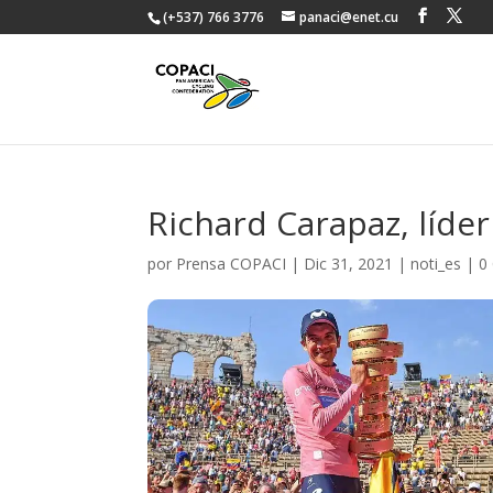
(+537) 766 3776
panaci@enet.cu
Richard Carapaz, líder 
por
Prensa COPACI
|
Dic 31, 2021
|
noti_es
|
0