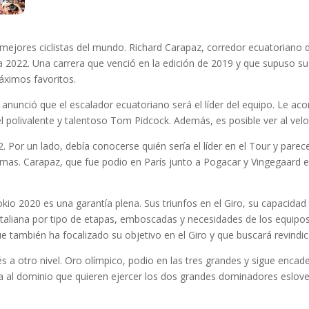
s mejores ciclistas del mundo. Richard Carapaz, corredor ecuatoriano
lia 2022. Una carrera que venció en la edición de 2019 y que supuso su s
áximos favoritos.
, anunció que el escalador ecuatoriano será el líder del equipo. L
 polivalente y talentoso Tom Pidcock. Además, es posible ver al velocis
22. Por un lado, debía conocerse quién sería el líder en el Tour y par
mas. Carapaz, que fue podio en París junto a Pogacar y Vingegaard 
io 2020 es una garantía plena. Sus triunfos en el Giro, su capacidad 
 italiana por tipo de etapas, emboscadas y necesidades de los equipo
e también ha focalizado su objetivo en el Giro y que buscará revindic
rés a otro nivel. Oro olímpico, podio en las tres grandes y sigue en
a al dominio que quieren ejercer los dos grandes dominadores eslove