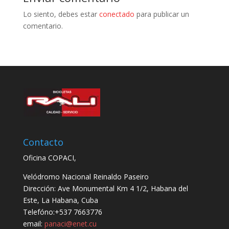
Lo siento, debes estar
conectado
para publicar un
comentario.
Contacto
Oficina COPACI,
Velódromo Nacional Reinaldo Paseiro
Dirección: Ave Monumental Km 4 1/2, Habana del
Este, La Habana, Cuba
Telefóno:+537 7663776
email:
panaci@enet.cu