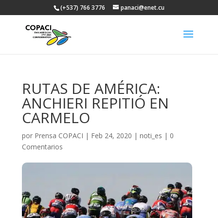
(+537) 766 3776
panaci@enet.cu
RUTAS DE AMÉRICA:
ANCHIERI REPITIÓ EN
CARMELO
por
Prensa COPACI
|
Feb 24, 2020
|
noti_es
|
0
Comentarios