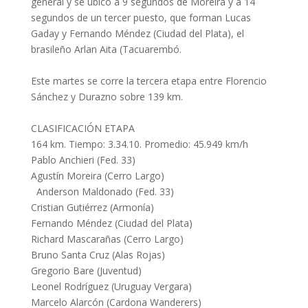
general y se ubicó a 9 segundos de Moreira y a 14
segundos de un tercer puesto, que forman Lucas
Gaday y Fernando Méndez (Ciudad del Plata), el
brasileño Arlan Aita (Tacuarembó.
Este martes se corre la tercera etapa entre Florencio
Sánchez y Durazno sobre 139 km.
CLASIFICACIÓN ETAPA
164 km. Tiempo: 3.34.10. Promedio: 45.949 km/h
Pablo Anchieri (Fed. 33)
Agustín Moreira (Cerro Largo)
Anderson Maldonado (Fed. 33)
Cristian Gutiérrez (Armonía)
Fernando Méndez (Ciudad del Plata)
Richard Mascarañas (Cerro Largo)
Bruno Santa Cruz (Alas Rojas)
Gregorio Bare (Juventud)
Leonel Rodríguez (Uruguay Vergara)
Marcelo Alarcón (Cardona Wanderers)