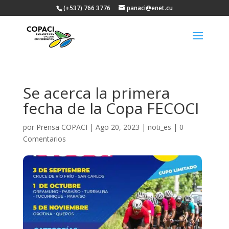
(+537) 766 3776
panaci@enet.cu
Se acerca la primera
fecha de la Copa FECOCI
por
Prensa COPACI
|
Ago 20, 2023
|
noti_es
|
0
Comentarios