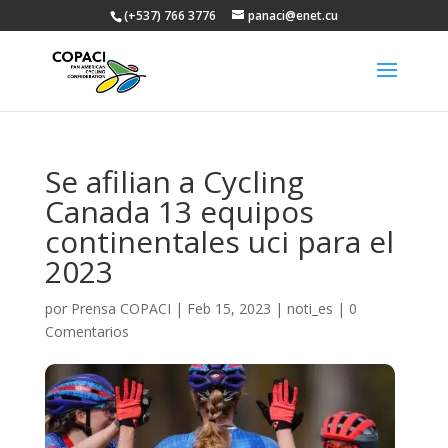
(+537) 766 3776
panaci@enet.cu
Se afilian a Cycling
Canada 13 equipos
continentales uci para el
2023
por
Prensa COPACI
|
Feb 15, 2023
|
noti_es
|
0
Comentarios