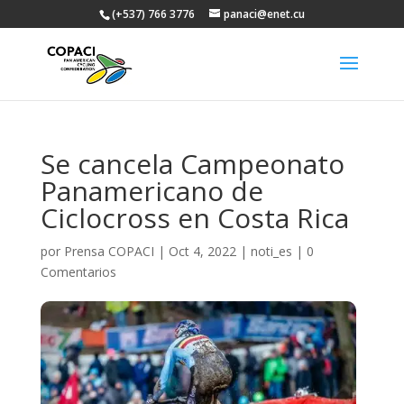
(+537) 766 3776
panaci@enet.cu
Se cancela Campeonato
Panamericano de
Ciclocross en Costa Rica
por
Prensa COPACI
|
Oct 4, 2022
|
noti_es
|
0
Comentarios