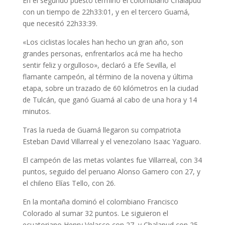
En el segundo puesto terminó el colombiano Chalapud
con un tiempo de 22h33:01, y en el tercero Guamá,
que necesitó 22h33:39.
«Los ciclistas locales han hecho un gran año, son
grandes personas, enfrentarlos acá me ha hecho
sentir feliz y orgulloso», declaró a Efe Sevilla, el
flamante campeón, al término de la novena y última
etapa, sobre un trazado de 60 kilómetros en la ciudad
de Tulcán, que ganó Guamá al cabo de una hora y 14
minutos.
Tras la rueda de Guamá llegaron su compatriota
Esteban David Villarreal y el venezolano Isaac Yaguaro.
El campeón de las metas volantes fue Villarreal, con 34
puntos, seguido del peruano Alonso Gamero con 27, y
el chileno Elías Tello, con 26.
En la montaña dominó el colombiano Francisco
Colorado al sumar 32 puntos. Le siguieron el
ecuatoriano Henry Velasco con 27, y Chalapud con 25.