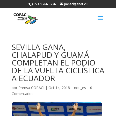
(+537) 766 3776
panaci@enet.cu
SEVILLA GANA,
CHALAPUD Y GUAMÁ
COMPLETAN EL PODIO
DE LA VUELTA CICLÍSTICA
A ECUADOR
por
Prensa COPACI
|
Oct 14, 2018
|
noti_es
|
0
Comentarios