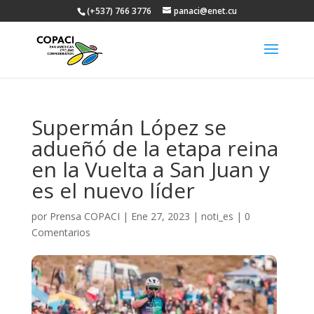
(+537) 766 3776
panaci@enet.cu
Supermán López se
adueñó de la etapa reina
en la Vuelta a San Juan y
es el nuevo líder
por
Prensa COPACI
|
Ene 27, 2023
|
noti_es
|
0
Comentarios