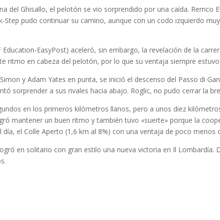
na del Ghisallo, el pelotón se vio sorprendido por una caída. Remco 
 Quick-Step pudo continuar su camino, aunque con un codo izquierdo m
 Education-EasyPost) aceleró, sin embargo, la revelación de la carr
 ritmo en cabeza del pelotón, por lo que su ventaja siempre estuvo
, Simon y Adam Yates en punta, se inició el descenso del Passo di Ga
entó sorprender a sus rivales hacia abajo. Roglic, no pudo cerrar la br
ndos en los primeros kilómetros llanos, pero a unos diez kilómetros
ogró mantener un buen ritmo y también tuvo «suerte» porque la coope
 día, el Colle Aperto (1,6 km al 8%) con una ventaja de poco menos 
ogró en solitario con gran estilo una nueva victoria en Il Lombardía. 
s.