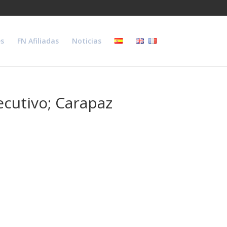
s
FN Afiliadas
Noticias
ecutivo; Carapaz