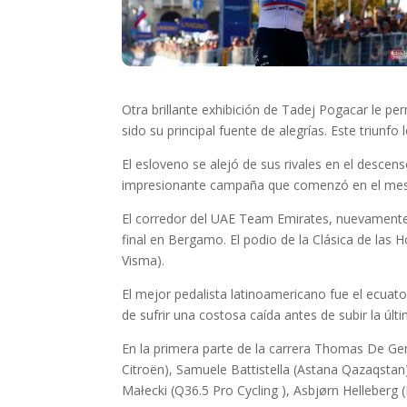
Otra brillante exhibición de Tadej Pogacar le pe
sido su principal fuente de alegrías. Este tri
El esloveno se alejó de sus rivales en el descens
impresionante campaña que comenzó en el mes de
El corredor del UAE Team Emirates, nuevamente d
final en Bergamo. El podio de la Clásica de las 
Visma).
El mejor pedalista latinoamericano fue el ecua
de sufrir una costosa caída antes de subir la úl
En la primera parte de la carrera Thomas De G
Citroën), Samuele Battistella (Astana Qazaqstan
Małecki (Q36.5 Pro Cycling ), Asbjørn Helleberg (L