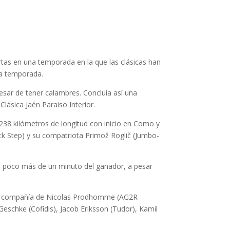
ertas en una temporada en la que las clásicas han
ma temporada.
 pesar de tener calambres. Concluía así una
ásica Jaén Paraiso Interior.
238 kilómetros de longitud con inicio en Como y
ick Step) y su compatriota Primož Roglič (Jumbo-
 a poco más de un minuto del ganador, a pesar
o en compañía de Nicolas Prodhomme (AG2R
eschke (Cofidis), Jacob Eriksson (Tudor), Kamil