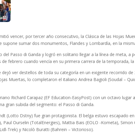
rmitió vencer, por tercer año consecutivo, la Clásica de las Hojas Mu
unfo le supone sumar dos monumentos, Flandes y Lombardía, en la mis
o del Passo di Ganda y logró en solitario llegar a la línea de meta, a
 febrero cuando vencía en su primera carrera de la temporada, la Cl
ejó ver destellos de toda su categoría en un exigente recorrido de 
Hojas Muertas, lo completaron el italiano Andrea Bagioli (Soudal – Qu
toriano Richard Carapaz (EF Education-EasyPost) con un octavo lugar
tima gran subida del segmento: el Passo di Ganda.
endt (Lotto Dstny) fue gran protagonista. El belga estuvo escapad
), Paul Ourselin (TotalEnergies), Mattia Bais (EOLO -Kometa), Simon G
idl-Trek) y Nicolò Buratti (Bahrein – Victorioso).