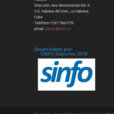
Dirección: Ave Monumental Km 4
1/2, Habana del Este, La Habana,
Cuba
Telefóno:+537 7663776
email:
panaci@enet.cu
Desarrollado por:
SINFO Deportes 2018
Diseñado y desarrollado por SINFO 2019 |
Visi