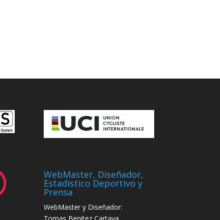
WebMaster, Diseñador,
Estadistico Deportivo y
Prensa
WebMaster y Diseñador:
Tomas Benitez Cartaya