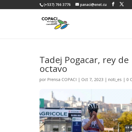
(+537) 766 3776
panaci@enet.cu
Tadej Pogacar, rey de
octavo
por
Prensa COPACI
|
Oct 7, 2023
|
noti_es
|
0 