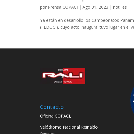
por
Prensa COPACI
|
Ago 31, 2023
|
noti_es
Ya están en desarrollo los Campeonatos Paname
(FEDOCI), cuyo acto inaugural tuvo lugar en el v
Contacto
Oficina COPACI,
Velódromo Nacional Reinaldo
Paseiro