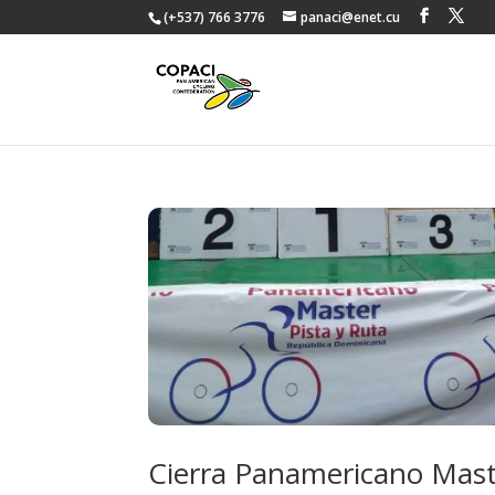
(+537) 766 3776
panaci@enet.cu
Cierra Panamericano Maste