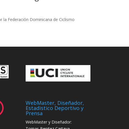
r la Federación Dominicana de Ciclismo
WebMaster, Diseñador,
Estadistico Deportivo y
Prensa
WebMaster y Diseñador:
Tomas Benitez Cartaya