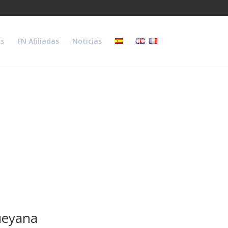
s
FN Afiliadas
Noticias
ueyana