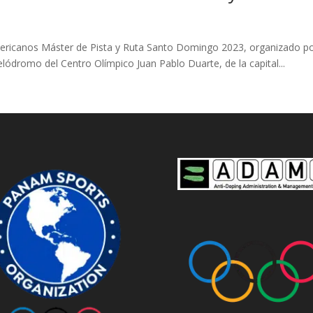
ricanos Máster de Pista y Ruta Santo Domingo 2023, organizado po
elódromo del Centro Olímpico Juan Pablo Duarte, de la capital...