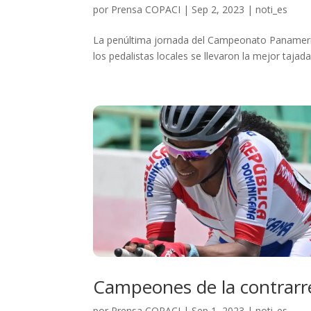
por
Prensa COPACI
|
Sep 2, 2023
|
noti_es
La penúltima jornada del Campeonato Panameric
los pedalistas locales se llevaron la mejor tajad
Campeones de la contrarr
por
Prensa COPACI
|
Sep 1, 2023
|
noti_es