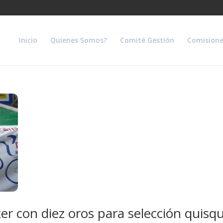
Inicio
Quienes Somos?
Comité Gestión
Comisione
r con diez oros para selección quisq