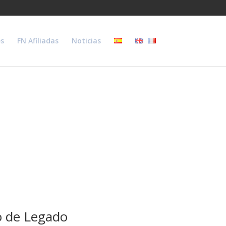
s
FN Afiliadas
Noticias
o de Legado