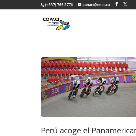
(+537) 766 3776
panaci@enet.cu
Perú acoge el Panamerican