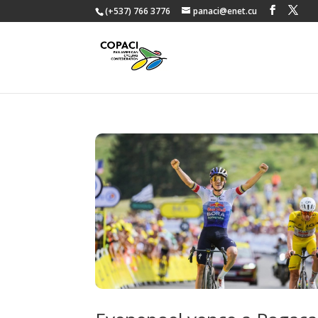
(+537) 766 3776
panaci@enet.cu