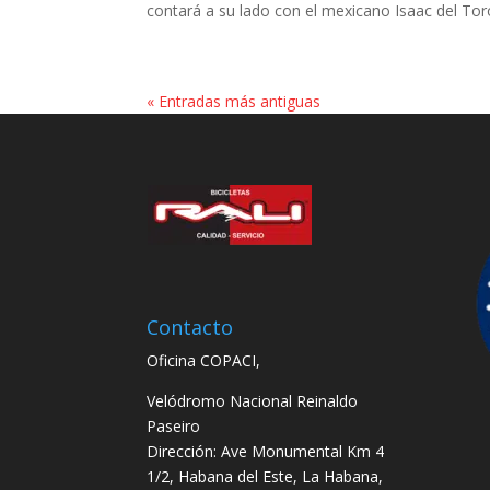
contará a su lado con el mexicano Isaac del Tor
« Entradas más antiguas
Contacto
Oficina COPACI,
Velódromo Nacional Reinaldo
Paseiro
Dirección: Ave Monumental Km 4
1/2, Habana del Este, La Habana,