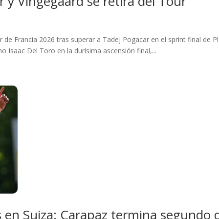
 y Vingegaard se retira del Tour
e Francia 2026 tras superar a Tadej Pogacar en el sprint final de Pl
ano Isaac Del Toro en la durísima ascensión final,...
s en Suiza: Carapaz termina segundo d