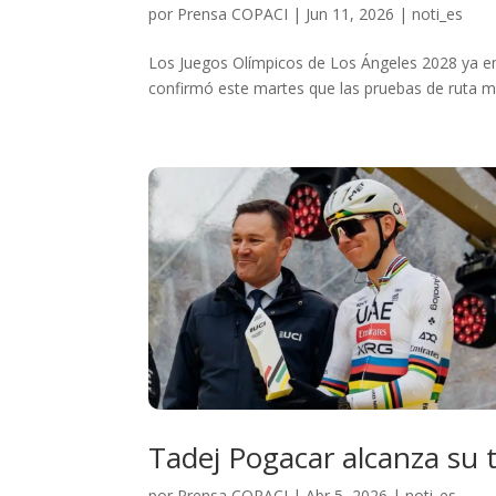
por
Prensa COPACI
|
Jun 11, 2026
|
noti_es
Los Juegos Olímpicos de Los Ángeles 2028 ya em
confirmó este martes que las pruebas de ruta ma
Tadej Pogacar alcanza su t
por
Prensa COPACI
|
Abr 5, 2026
|
noti_es