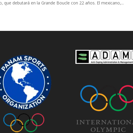
o, que debutará en la Grande Boucle con 22 años. El mexicano,...