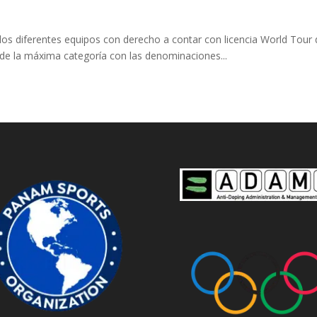
e los diferentes equipos con derecho a contar con licencia World Tour 
e de la máxima categoría con las denominaciones...