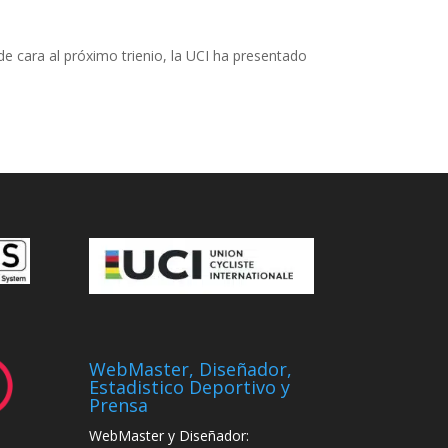
de cara al próximo trienio, la UCI ha presentado
WebMaster, Diseñador,
Estadistico Deportivo y
Prensa
WebMaster y Diseñador: