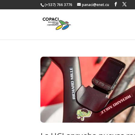
(+537) 766 3776
panaci@enet.cu