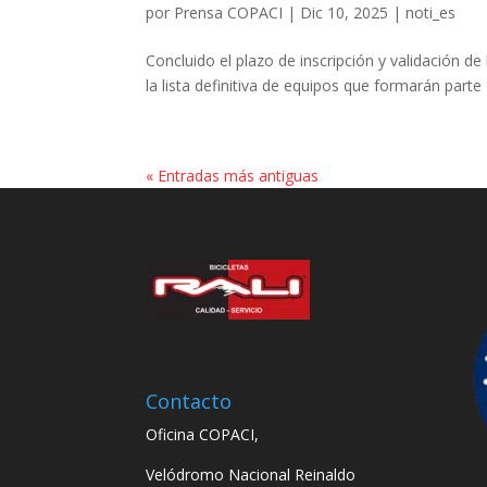
por
Prensa COPACI
|
Dic 10, 2025
|
noti_es
Concluido el plazo de inscripción y validación d
la lista definitiva de equipos que formarán part
« Entradas más antiguas
Contacto
Oficina COPACI,
Velódromo Nacional Reinaldo