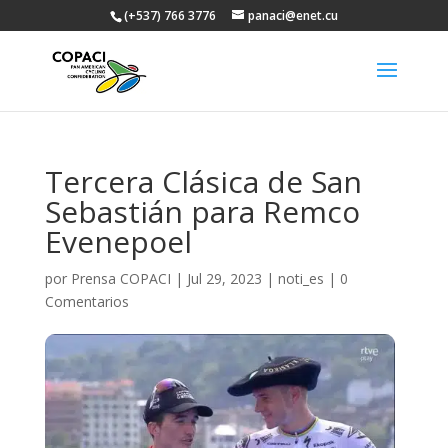
(+537) 766 3776
panaci@enet.cu
Tercera Clásica de San
Sebastián para Remco
Evenepoel
por
Prensa COPACI
|
Jul 29, 2023
|
noti_es
|
0
Comentarios