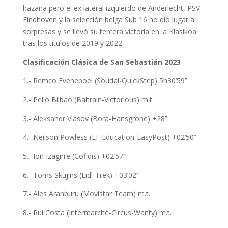
hazaña pero el ex lateral izquierdo de Anderlecht, PSV
Eindhoven y la selección belga Sub 16 no dio lugar a
sorpresas y se llevó su tercera victoria en la Klasikoa
tras los títulos de 2019 y 2022.
Clasificación Clásica de San Sebastián 2023
1.- Remco Evenepoel (Soudal-QuickStep) 5h30’59’’
2.- Pello Bilbao (Bahrain-Victorious) m.t.
3.- Aleksandr Vlasov (Bora-Hansgrohe) +28’’
4.- Neilson Powless (EF Education-EasyPost) +02’50’’
5.- Ion Izagirre (Cofidis) +02’57’’
6.- Toms Skujins (Lidl-Trek) +03’02’’
7.- Ales Aranburu (Movistar Team) m.t.
8.- Rui Costa (Intermarché-Circus-Wanty) m.t.