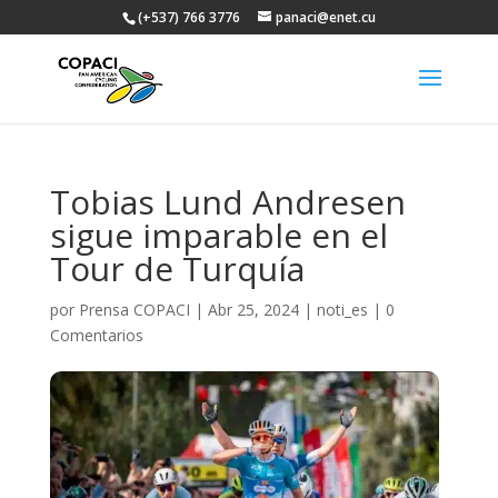
(+537) 766 3776
panaci@enet.cu
Tobias Lund Andresen
sigue imparable en el
Tour de Turquía
por
Prensa COPACI
|
Abr 25, 2024
|
noti_es
|
0
Comentarios