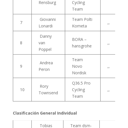
Rensburg
Cycling
Team
Giovanni
Team Polti
7
,,
Lonardi
Kometa
Danny
BORA –
8
van
,,
hansgrohe
Poppel
Team
Andrea
9
Novo
,,
Peron
Nordisk
Q36.5 Pro
Rory
10
Cycling
,,
Townsend
Team
Clasificación General Individual
Tobias
Team dsm-