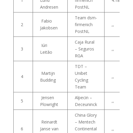
1
Lund
firmenich
4:18:12
Andresen
PostNL
Team dsm-
Fabio
2
firmenich
,,
Jakobsen
PostNL
Caja Rural
Iúri
3
– Seguros
,,
Leitão
RGA
TDT –
Martijn
Unibet
4
,,
Budding
Cycling
Team
Jensen
Alpecin –
5
,,
Plowright
Deceuninck
China Glory
Reinardt
– Mentech
6
Janse van
Continental
,,