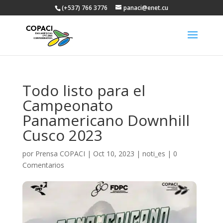
(+537) 766 3776
panaci@enet.cu
Todo listo para el
Campeonato
Panamericano Downhill
Cusco 2023
por
Prensa COPACI
|
Oct 10, 2023
|
noti_es
|
0
Comentarios