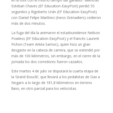
en el lote con el mismo tiempo del ganador. Mientras
Esteban Chaves (EF Education-EasyPost) perdió 55
segundos y Rigoberto Urán (EF Education-EasyPost)
con Daniel Felipe Martínez (Ineos Grenadiers) cedieron
más de dos minutos.
La fuga del día la animaron el estadounidense Neilson
Powless (EF Education-EasyPost) y el francés Laurent
Pichon (Team Arkéa Samsic), quien hizo un gran
desgaste en la cabeza de carrera, que se extendió por
más de 100 kilómetros, sin embargo, en el cierre de la
jornada los dos corredores fueron cazados.
Este martes 4 de julio se disputará la cuarta etapa de
la ‘Grand Bouclé‘, que llevará a los pedalistas de Dax a
Nogaro a lo largo de 181,8 kilómetros en terreno
llano, en otro parcial para los velocistas.