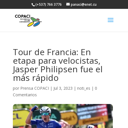
(+537) 766 3776
panaci@enet.cu
Tour de Francia: En
etapa para velocistas,
Jasper Philipsen fue el
más rápido
por
Prensa COPACI
|
Jul 3, 2023
|
noti_es
|
0
Comentarios