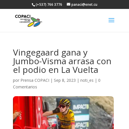
(+537) 766 3776
panaci@enet.cu
Vingegaard gana y
Jumbo-Visma arrasa con
el podio en La Vuelta
por
Prensa COPACI
|
Sep 8, 2023
|
noti_es
|
0
Comentarios