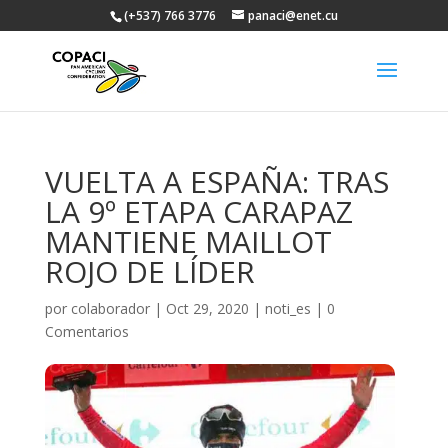
(+537) 766 3776
panaci@enet.cu
VUELTA A ESPAÑA: TRAS
LA 9º ETAPA CARAPAZ
MANTIENE MAILLOT
ROJO DE LÍDER
por
colaborador
|
Oct 29, 2020
|
noti_es
|
0
Comentarios