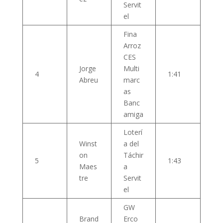
Servit
el
Fina
Arroz
CES
Jorge
Multi
4
1:41
Abreu
marc
as
Banc
amiga
Loterí
Winst
a del
on
Táchir
5
1:43
Maes
a
tre
Servit
el
GW
Brand
Erco