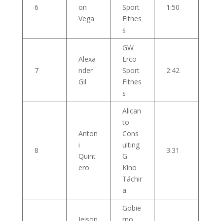
6
on
Sport
1:50
Vega
Fitnes
s
GW
Alexa
Erco
7
nder
Sport
2:42
Gil
Fitnes
s
Alican
to
Anton
Cons
i
ulting
8
3:31
Quint
G
ero
Kino
Táchir
a
Gobie
Jeison
rno