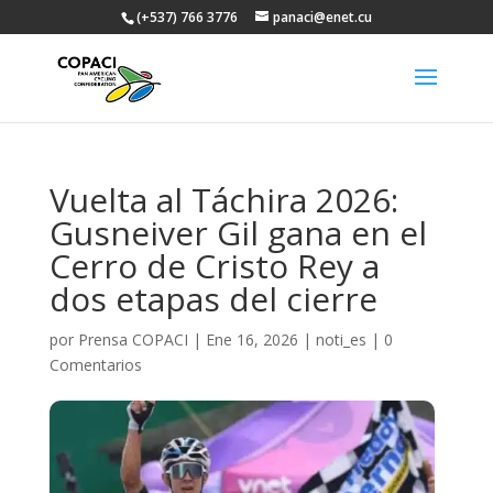
(+537) 766 3776
panaci@enet.cu
Vuelta al Táchira 2026:
Gusneiver Gil gana en el
Cerro de Cristo Rey a
dos etapas del cierre
por
Prensa COPACI
|
Ene 16, 2026
|
noti_es
|
0
Comentarios