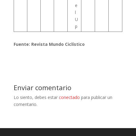
e
l
U
p
Fuente: Revista Mundo Ciclístico
Enviar comentario
Lo siento, debes estar
conectado
para publicar un
comentario.