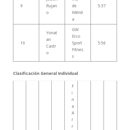
9
Rujan
de
5:37
o
Mérid
a
GW
Yonat
Erco
an
10
Sport
5:56
Castr
Fitnes
o
s
Clasificación General Individual
F
i
n
a
A
r
r