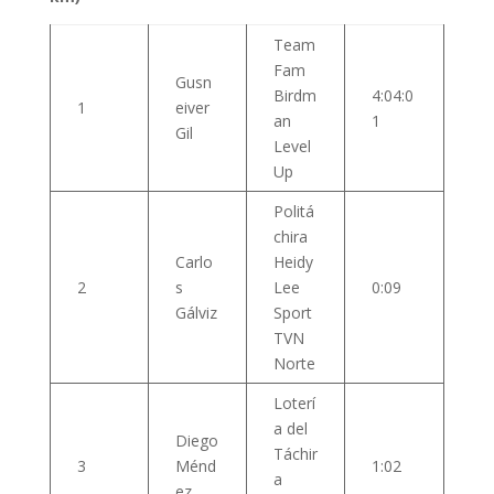
Team
Fam
Gusn
Birdm
4:04:0
1
eiver
an
1
Gil
Level
Up
Politá
chira
Carlo
Heidy
2
s
Lee
0:09
Gálviz
Sport
TVN
Norte
Loterí
a del
Diego
Táchir
3
Ménd
1:02
a
ez