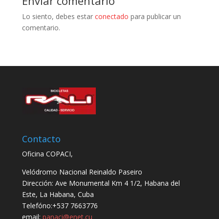
Enviar comentario
Lo siento, debes estar
conectado
para publicar un
comentario.
Contacto
Oficina COPACI,
Velódromo Nacional Reinaldo Paseiro
Dirección: Ave Monumental Km 4 1/2, Habana del
Este, La Habana, Cuba
Telefóno:+537 7663776
email:
panaci@enet.cu