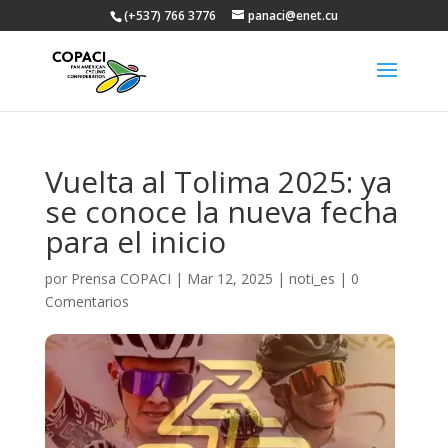
(+537) 766 3776
panaci@enet.cu
Vuelta al Tolima 2025: ya
se conoce la nueva fecha
para el inicio
por
Prensa COPACI
|
Mar 12, 2025
|
noti_es
|
0
Comentarios