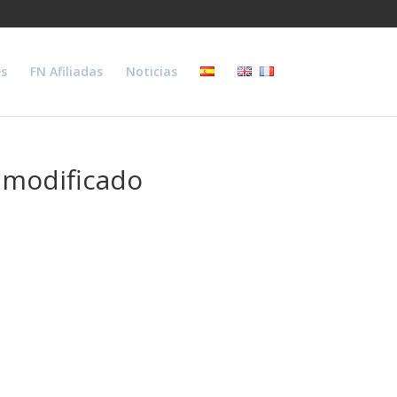
s
FN Afiliadas
Noticias
o modificado