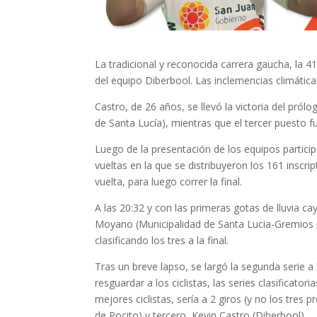
La tradicional y reconocida carrera gaucha, la 41
del equipo Diberbool. Las inclemencias climáticas
Castro, de 26 años, se llevó la victoria del pró
de Santa Lucía), mientras que el tercer puesto f
Luego de la presentación de los equipos particip
vueltas en la que se distribuyeron los 161 inscri
vuelta, para luego correr la final.
A las 20:32 y con las primeras gotas de lluvia 
Moyano (Municipalidad de Santa Lucia-Gremios p
clasificando los tres a la final.
Tras un breve lapso, se largó la segunda serie a 
resguardar a los ciclistas, las series clasificatori
mejores ciclistas, sería a 2 giros (y no los tre
de Pocito) y tercero, Kevin Castro (Diberbool).