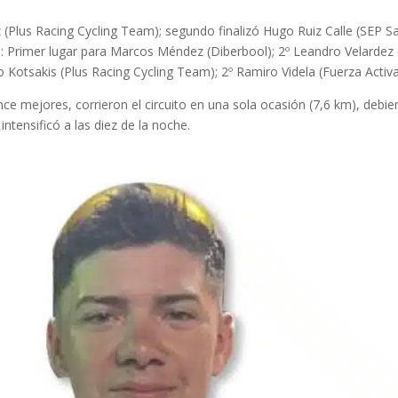
oz (Plus Racing Cycling Team); segundo finalizó Hugo Ruiz Calle (SEP 
serie: Primer lugar para Marcos Méndez (Diberbool); 2º Leandro Velarde
co Kotsakis (Plus Racing Cycling Team); 2º Ramiro Videla (Fuerza Activa
uince mejores, corrieron el circuito en una sola ocasión (7,6 km), debi
 intensificó a las diez de la noche.