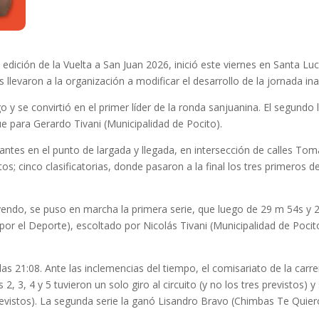
 edición de la Vuelta a San Juan 2026, inició este viernes en Santa Luc
 llevaron a la organización a modificar el desarrollo de la jornada in
logo y se convirtió en el primer líder de la ronda sanjuanina. El segu
ue para Gerardo Tivani (Municipalidad de Pocito).
antes en el punto de largada y llegada, en intersección de calles Tom
ptos; cinco clasificatorias, donde pasaron a la final los tres primeros 
cayendo, se puso en marcha la primera serie, que luego de 29 m 54s 
or el Deporte), escoltado por Nicolás Tivani (Municipalidad de Poci
las 21:08. Ante las inclemencias del tiempo, el comisariato de la carr
as 2, 3, 4 y 5 tuvieron un solo giro al circuito (y no los tres previstos) 
s previstos). La segunda serie la ganó Lisandro Bravo (Chimbas Te Quie