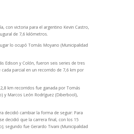
ía, con victoria para el argentino Kevin Castro,
augural de 7,6 kilómetros.
ndo lugar lo ocupó Tomás Moyano (Municipalidad
ás Edison y Colón, fueron seis series de tres
de cada parcial en un recorrido de 7,6 km por
y 22,8 km recorridos fue ganada por Tomás
to) y Marcos León Rodríguez (Diberbool),
era decidió cambiar la forma de seguir: Para
y se decidió que la carrera final, con los 15
ro); segundo fue Gerardo Tivani (Municipalidad