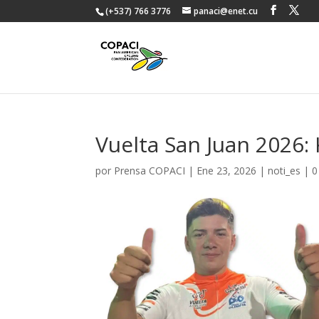
(+537) 766 3776
panaci@enet.cu
Vuelta San Juan 2026:
por
Prensa COPACI
|
Ene 23, 2026
|
noti_es
|
0