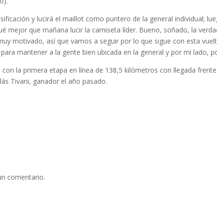
o).
asificación y lucirá el maillot como puntero de la general individual; lu
 mejor que mañana lucir la camiseta líder. Bueno, soñado, la verdad,
uy motivado, así que vamos a seguir por lo que sigue con esta vuel
ara mantener a la gente bien ubicada en la general y por mi lado, po
on la primera etapa en línea de 138,5 kilómetros con llegada frente 
olás Tivani, ganador el año pasado.
un comentario.