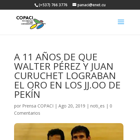
(+537) 766 3776
panaci@enet.cu
A 11 AÑOS DE QUE
WALTER PÉREZ Y JUAN
CURUCHET LOGRABAN
EL ORO EN LOS JJ.OO DE
PEKÍN
por
Prensa COPACI
|
Ago 20, 2019
|
noti_es
|
0
Comentarios