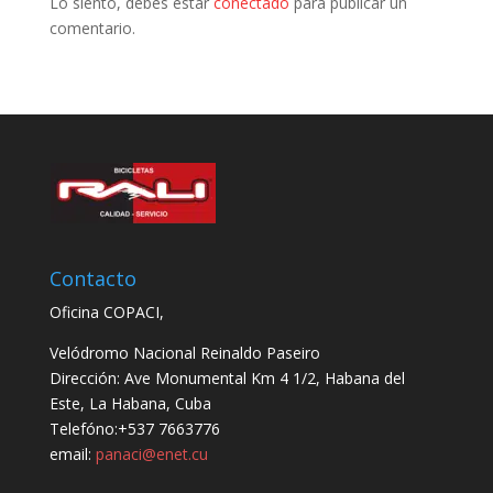
Lo siento, debes estar
conectado
para publicar un
comentario.
Contacto
Oficina COPACI,
Velódromo Nacional Reinaldo Paseiro
Dirección: Ave Monumental Km 4 1/2, Habana del
Este, La Habana, Cuba
Telefóno:+537 7663776
email:
panaci@enet.cu