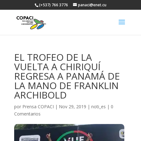
(+537) 766 3776
panaci@enet.cu
EL TROFEO DE LA
VUELTA A CHIRIQUÍ
REGRESA A PANAMÁ DE
LA MANO DE FRANKLIN
ARCHIBOLD
por
Prensa COPACI
|
Nov 29, 2019
|
noti_es
|
0
Comentarios