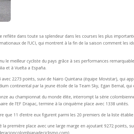
reflète dans toute sa splendeur dans les courses les plus importan
nationaux de l’UCI, qui montrent à la fin de la saison comment les i
u le meilleur cycliste du pays grâce à ses performances remarquable
ia et à Vuelta a España.
 avec 2273 points, suivi de Nairo Quintana (équipe Movistar), qui app
ium continental par la jeune étoile de la Team Sky, Egan Bernal, qui
onze au championnat du monde élite, interrompt la série colombienne
aire de l’EF Drapac, termine à la cinquième place avec 1338 unités.
que 11 d’entre eux figurent parmi les 20 premiers de la liste établie 
té la première place avec une large marge en ajoutant 9272 points, su
ederacioncolombianadeciclismo.com)