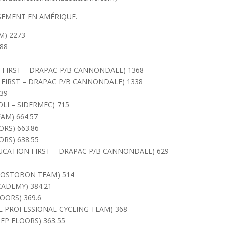
SSEMENT EN AMÉRIQUE.
M) 2273
588
5
N FIRST – DRAPAC P/B CANNONDALE) 1368
N FIRST – DRAPAC P/B CANNONDALE) 1338
039
OLI – SIDERMEC) 715
AM) 664.57
ORS) 663.86
ORS) 638.55
EDUCATION FIRST – DRAPAC P/B CANNONDALE) 629
 POSTOBON TEAM) 514
ACADEMY) 384.21
LOORS) 369.6
E PROFESSIONAL CYCLING TEAM) 368
STEP FLOORS) 363.55