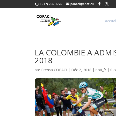
(+537) 766 3776
panaci@enet.cu
Accuei
LA COLOMBIE A ADMIS
2018
par
Prensa COPACI
|
Déc 2, 2018
|
noti_fr
|
0 