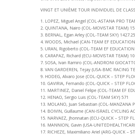
VINGT ET UNIÈME TOUR INDIVIDUEL DE CLA
1. LOPEZ, Miguel Angel (COL-ASTANA PRO TEA
2. QUINTANA, Nairo (COL-MOVISTAR TEAM) 1
3. BERNAL, Egan Arley (COL-TEAM SKY) 1427.2
4. WOODS, Michael (CAN-TEAM EF EDUCATIO
5. URAN, Rigoberto (COL-TEAM EF EDUCATIO
6. CARAPAZ, Richard (ECU-MOVISTAR TEAM) 1
7. SOSA, Ivan Ramiro (COL-ANDRONI GIOCATT
8. VAN GARDEREN, Tejay (USA-BMC RACING TE
9. HODEG, Alvaro Jose (COL-QUICK – STEP FLO
10. GAVIRIA, Fernando (COL-QUICK – STEP FLO
11. MARTINEZ, Daniel Felipe (COL-TEAM EF 
12. HENAO, Sergio Luis (COL-TEAM SKY) 571
13. MOLANO, Juan Sebastian (COL-MANZANA
14. BOIVIN, Guillaume (CAN-ISRAEL CYCLING 
15. NARVAEZ, Jhonnatan (ECU-QUICK – STEP F
16. MANNION, Gavin (USA-UNITEDHEALTHCAR
17. RICHEZE, Maximiliano Ariel (ARG-QUICK – 