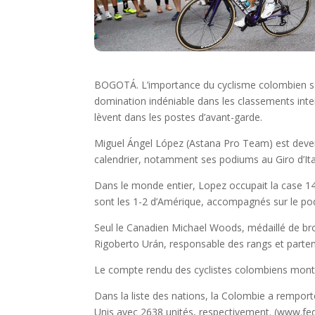
BOGOTÁ. L’importance du cyclisme colombien se 
domination indéniable dans les classements inter
lèvent dans les postes d’avant-garde.
Miguel Ángel López (Astana Pro Team) est deven
calendrier, notamment ses podiums au Giro d’Ital
Dans le monde entier, Lopez occupait la case 14
sont les 1-2 d’Amérique, accompagnés sur le pod
Seul le Canadien Michael Woods, médaillé de br
Rigoberto Urán, responsable des rangs et parten
Le compte rendu des cyclistes colombiens montre 
Dans la liste des nations, la Colombie a rempor
Unis avec 2638 unités, respectivement. (www.f